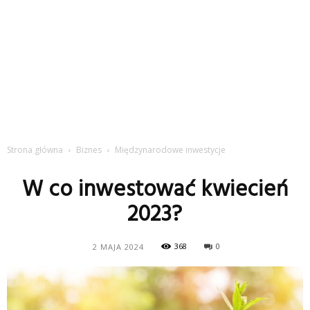
Strona główna
Biznes
Międzynarodowe inwestycje
W co inwestować kwiecień
2023?
368
0
2 MAJA 2024