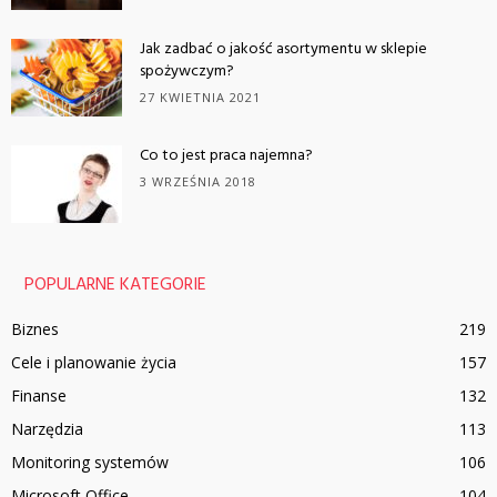
Jak zadbać o jakość asortymentu w sklepie
spożywczym?
27 KWIETNIA 2021
Co to jest praca najemna?
3 WRZEŚNIA 2018
POPULARNE KATEGORIE
Biznes
219
Cele i planowanie życia
157
Finanse
132
Narzędzia
113
Monitoring systemów
106
Microsoft Office
104